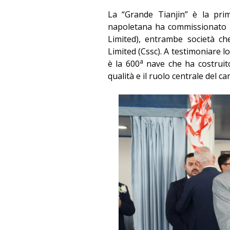
La “Grande Tianjin” è la prim
napoletana ha commissionato a
Limited), entrambe società c
Limited (Cssc). A testimoniare l
a
è la 600
nave che ha costruito
qualità e il ruolo centrale del c