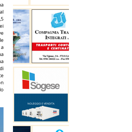
ha
al
,5
ei
ve
le
 a
ha
na
di
te
on
do