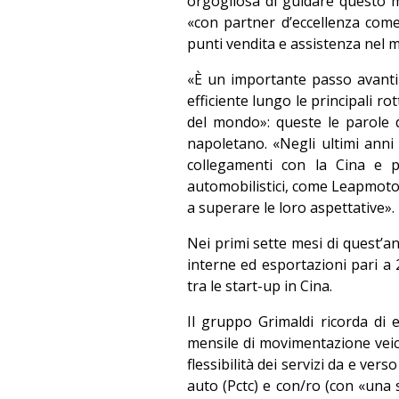
orgogliosa di guidare questo 
«con partner d’eccellenza come 
punti vendita e assistenza nel mo
«È un importante passo avanti
efficiente lungo le principali rot
del mondo»: queste le parole
napoletano. «Negli ultimi anni
collegamenti con la Cina e pi
automobilistici, come Leapmotor
a superare le loro aspettative».
Nei primi sette mesi di quest’
interne ed esportazioni pari a 271
tra le start-up in Cina.
Il gruppo Grimaldi ricorda di e
mensile di movimentazione veicol
flessibilità dei servizi da e vers
auto (Pctc) e con/ro (con «una s