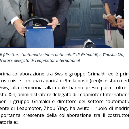
di (direttore “automotive intercontinental” di Grimaldi) e Tianshu Xin,
ratore delegato di Leapmotor International
rima collaborazione tra Sws e gruppo Grimaldi, ed è pri
ostruisce con una capacità di 9mila posti (ceu)», è stato det
ws, alla cerimonia alla quale hanno preso parte, oltre 
hu Xin, amministratore delegato di Leapmotor Internationa
 per il gruppo Grimaldi è direttore del settore “automoti
idente di Leapmotor, Zhou Ying, ha avuto il ruolo di madri
mportanza crescente della collaborazione tra il costrutto
atoriale».