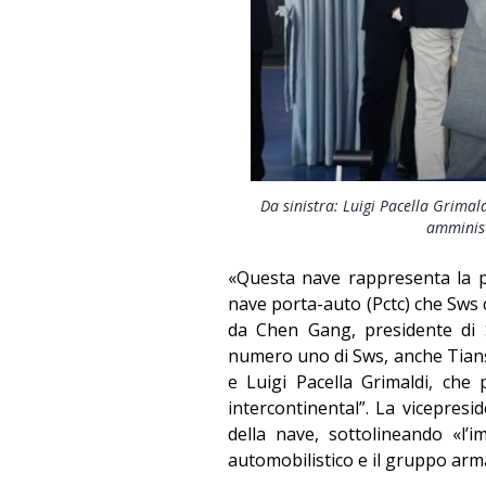
Da sinistra: Luigi Pacella Grimal
amminist
«Questa nave rappresenta la p
nave porta-auto (Pctc) che Sws c
da Chen Gang, presidente di S
numero uno di Sws, anche Tians
e Luigi Pacella Grimaldi, che
intercontinental”. La vicepres
della nave, sottolineando «l’i
automobilistico e il gruppo arm