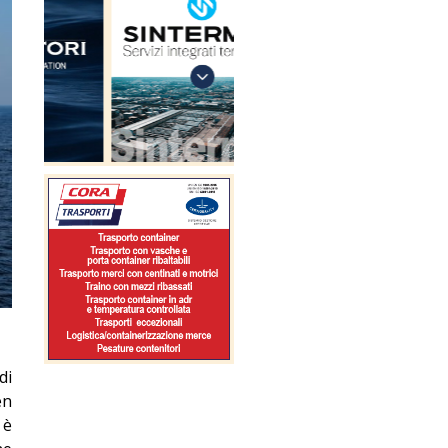
di
en
 è