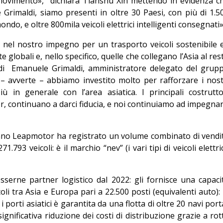
movimento», dichiara Tianshu Xin mettendo in evidenza c
Grimaldi, siamo presenti in oltre 30 Paesi, con più di 1.5
ndo, e oltre 800mila veicoli elettrici intelligenti consegnati»
 nel nostro impegno per un trasporto veicoli sostenibile 
te globali e, nello specifico, quelle che collegano l’Asia al res
 di Emanuele Grimaldi, amministratore delegato del grup
 – avverte – abbiamo investito molto per rafforzare i nost
ù in generale con l’area asiatica. I principali costrutto
, continuano a darci fiducia, e noi continuiamo ad impegnar
anno Leapmotor ha registrato un volume combinato di vendi
.793 veicoli: è il marchio “nev” (i vari tipi di veicoli elettric
sserne partner logistico dal 2022: gli fornisce una capaci
i tra Asia e Europa pari a 22.500 posti (equivalenti auto): 
o i porti asiatici è garantita da una flotta di oltre 20 navi port
ignificativa riduzione dei costi di distribuzione grazie a rot