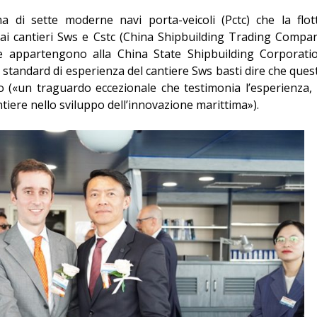
a di sette moderne navi porta-veicoli (Pctc) che la flot
i cantieri Sws e Cstc (China Shipbuilding Trading Compa
he appartengono alla China State Shipbuilding Corporati
o standard di esperienza del cantiere Sws basti dire che ques
 («un traguardo eccezionale che testimonia l’esperienza, 
antiere nello sviluppo dell’innovazione marittima»).