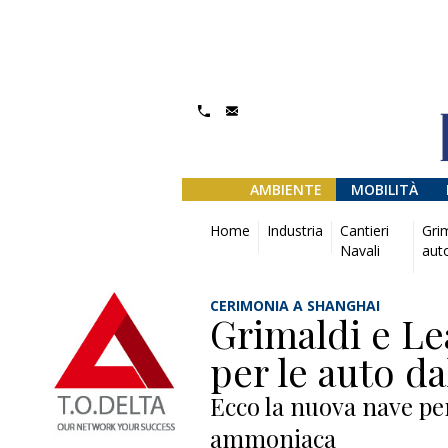
AMBIENTE
MOBILITÀ
Home
Industria
Cantieri
Grim
Navali
auto
CERIMONIA A SHANGHAI
Grimaldi e Lea
per le auto da
Ecco la nuova nave per
ammoniaca