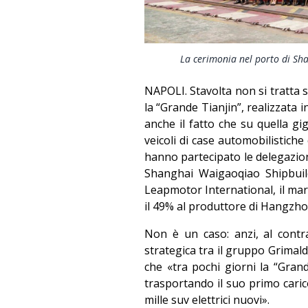
La cerimonia nel porto di Sha
NAPOLI. Stavolta non si tratta
la “Grande Tianjin”, realizzata 
anche il fatto che su quella gi
veicoli di case automobilistiche 
hanno partecipato le delegazio
Shanghai Waigaoqiao Shipbuil
Leapmotor International, il marc
il 49% al produttore di Hangzhou
Non è un caso: anzi, al contr
strategica tra il gruppo Grimal
che «tra pochi giorni la “Gran
trasportando il suo primo caric
mille suv elettrici nuovi».