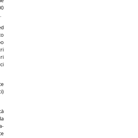
he
00
.
ed
to
po
ri
ri
ci
te
i)
tà
la
a-
te