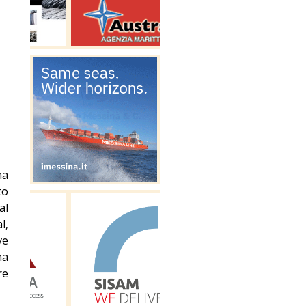
ma
to
al
l,
ve
na
re