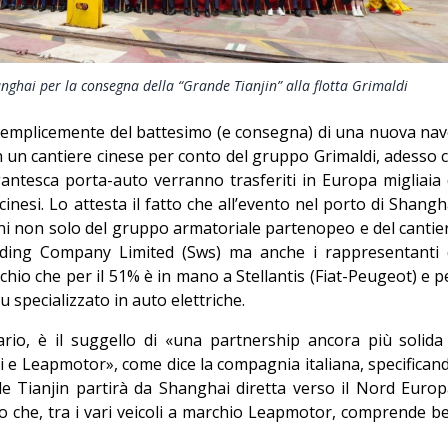
nghai per la consegna della “Grande Tianjin” alla flotta Grimaldi
 semplicemente del battesimo (e consegna) di una nuova nav
in un cantiere cinese per conto del gruppo Grimaldi, adesso c
gantesca porta-auto verranno trasferiti in Europa migliaia 
cinesi. Lo attesta il fatto che all’evento nel porto di Shangh
ni non solo del gruppo armatoriale partenopeo e del cantie
ding Company Limited (Sws) ma anche i rappresentanti 
hio che per il 51% è in mano a Stellantis (Fiat-Peugeot) e p
 specializzato in auto elettriche.
ario, è il suggello di «una partnership ancora più solida
di e Leapmotor», come dice la compagnia italiana, specifican
de Tianjin partirà da Shanghai diretta verso il Nord Europ
o che, tra i vari veicoli a marchio Leapmotor, comprende b