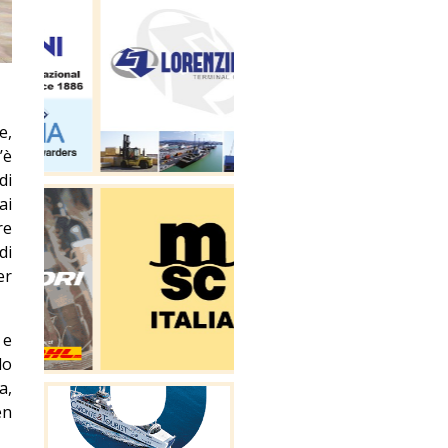
e,
’è
di
ai
re
di
er
 e
do
a,
en