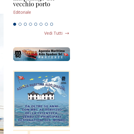
vecchio porto
scompaginato
Edi
Editoriale
Editoriale
Vedi Tutti