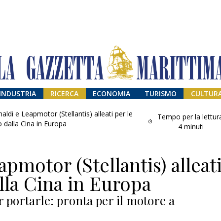
INDUSTRIA
RICERCA
ECONOMIA
TURISMO
CULTUR
aldi e Leapmotor (Stellantis) alleati per le
Tempo per la lettur
 dalla Cina in Europa
4
minuti
pmotor (Stellantis) alleat
lla Cina in Europa
 portarle: pronta per il motore a
Addio amico
Giorgio