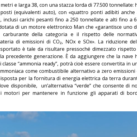
metri e larga 38, con una stazza lorda di 77.500 tonnellate: 
 posti (equivalenti auto), con «quattro ponti adibiti anche 
, inclusi carichi pesanti fino a 250 tonnellate e alti fino a 6
 dotata di un motore elettronico Man che «garantisce uno d
i carburante della categoria e il rispetto delle normati
materia di emissioni di CO₂, NOx e SOx». La riduzione del
asportato è tale da risultare pressoché dimezzato rispetto
ella precedente generazione. È da aggiungere che la nave 
di classe “ammonia ready”, potrà cioè essere convertita in u
ll’ammoniaca come combustibile alternativo a zero emissioni 
sposta per la fornitura di energia elettrica da terra duran
ddove disponibile, un’alternativa “verde” che consente di n
i i motori per mantenere in funzione gli apparati di bor