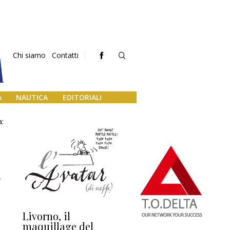
Chi siamo
Contatti
A
NAUTICA
EDITORIALI
a:
i
Livorno, il
L’uscita di scena di
Da
maquillage del
Marilli e il mosaico
gu