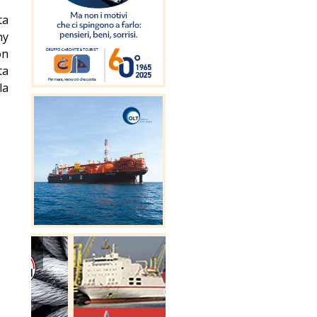
ta
ny
on
ta
la