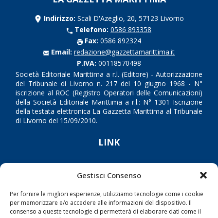
Indirizzo:
Scali D'Azeglio, 20, 57123 Livorno
Telefono:
0586 893358
Fax:
0586 892324
Email:
redazione@gazzettamarittima.it
P.IVA:
00118570498
Società Editoriale Marittima a r.l. (Editore) - Autorizzazione
del Tribunale di Livorno n. 217 del 10 giugno 1968 - N°
iscrizione al ROC (Registro Operatori delle Comunicazioni)
della Società Editoriale Marittima a r.l.: N° 1301 Iscrizione
della testata elettronica La Gazzetta Marittima al Tribunale
di Livorno del 15/09/2010.
LINK
Shipping
Gestisci Consenso
Porti/Interporti
Per fornire le migliori esperienze, utilizziamo tecnologie come i cookie
Trasporti
per memorizzare e/o accedere alle informazioni del dispositivo. Il
Varie
consenso a queste tecnologie ci permetterà di elaborare dati come il