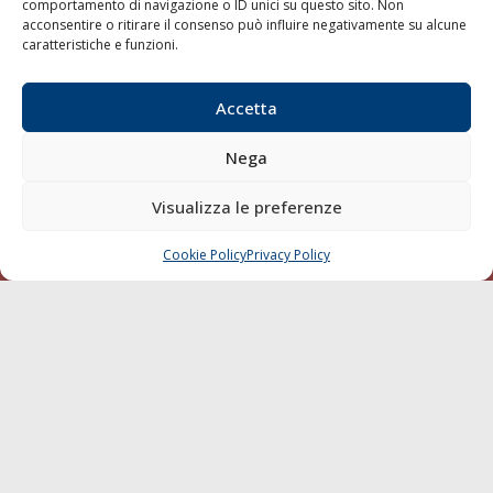
comportamento di navigazione o ID unici su questo sito. Non
Sostenibilità
acconsentire o ritirare il consenso può influire negativamente su alcune
caratteristiche e funzioni.
Compagnie di Navigazione
Blue economy
Accetta
Diporto
Chi siamo
Nega
Contatti
Visualizza le preferenze
SEGUI
Cookie Policy
Privacy Policy
CHIAMA
SCRIVI
© 1968 - 2026 Tutti i diritti sono riservati
Cookie Policy
Privacy Policy
Mappa del sito