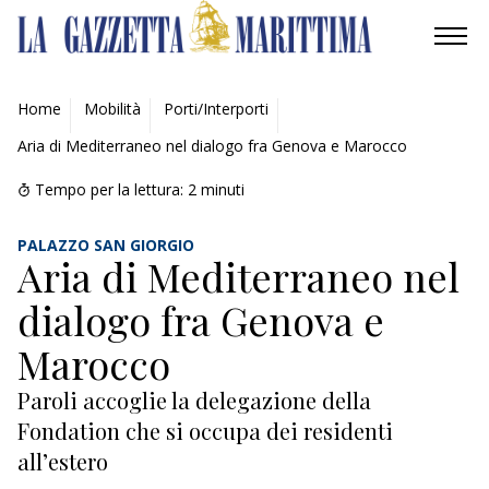
AMBIENTE
Home
Mobilità
Porti/Interporti
Aria di Mediterraneo nel dialogo fra Genova e Marocco
MOBILITÀ
Tempo per la lettura:
2
minuti
INDUSTRIA
PALAZZO SAN GIORGIO
RICERCA
Aria di Mediterraneo nel
dialogo fra Genova e
ECONOMIA
Marocco
TURISMO
Paroli accoglie la delegazione della
CULTURA
Fondation che si occupa dei residenti
all’estero
NAUTICA