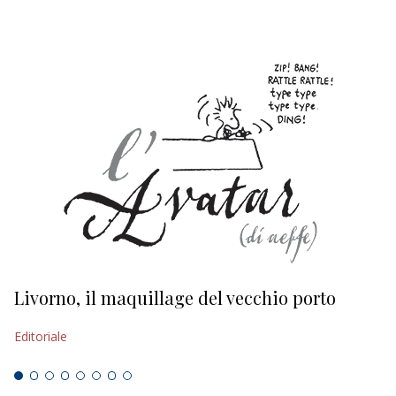
Livorno, il maquillage del vecchio porto
L
s
Editoriale
Ed