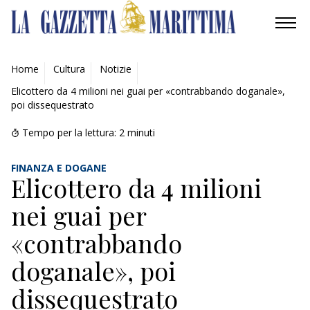
AMBIENTE
Home
Cultura
Notizie
Elicottero da 4 milioni nei guai per «contrabbando doganale»,
MOBILITÀ
poi dissequestrato
INDUSTRIA
Tempo per la lettura:
2
minuti
RICERCA
FINANZA E DOGANE
Elicottero da 4 milioni
ECONOMIA
nei guai per
TURISMO
«contrabbando
doganale», poi
CULTURA
dissequestrato
NAUTICA