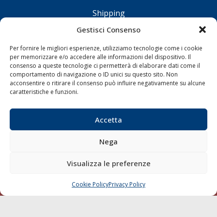
Shipping
Porti/Interporti
Gestisci Consenso
Trasporti
Per fornire le migliori esperienze, utilizziamo tecnologie come i cookie
Varie
per memorizzare e/o accedere alle informazioni del dispositivo. Il
consenso a queste tecnologie ci permetterà di elaborare dati come il
Sostenibilità
comportamento di navigazione o ID unici su questo sito. Non
acconsentire o ritirare il consenso può influire negativamente su alcune
Compagnie di Navigazione
caratteristiche e funzioni.
Blue economy
Diporto
Accetta
Chi siamo
Nega
Contatti
Visualizza le preferenze
SEGUI
Cookie Policy
Privacy Policy
CHIAMA
SCRIVI