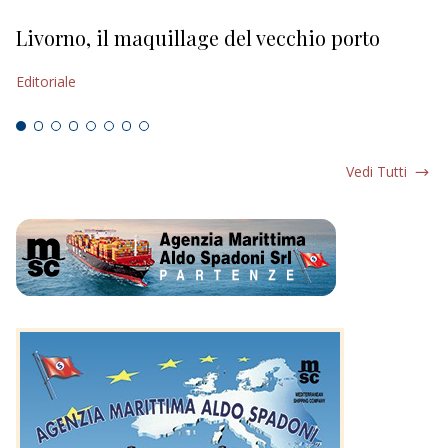
Livorno, il maquillage del vecchio porto
L
s
Editoriale
Ed
Vedi Tutti