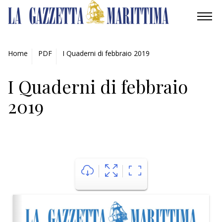
AMBIENTE
Home
PDF
I Quaderni di febbraio 2019
MOBILITÀ
I Quaderni di febbraio
INDUSTRIA
2019
RICERCA
ECONOMIA
TURISMO
CULTURA
NAUTICA