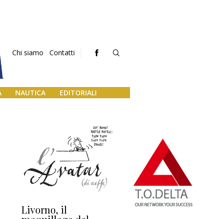
Chi siamo
Contatti
A
NAUTICA
EDITORIALI
Livorno, il
L’uscita di scena di
Da