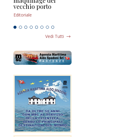
maquillage del
Marilli e il mosaico
gu
vecchio porto
scompaginato
Edi
Editoriale
Editoriale
Vedi Tutti