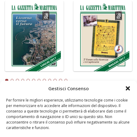
Gestisci Consenso
Per fornire le migliori esperienze, utilizziamo tecnologie come i cookie
LA GAZZETTA MARITTIMA
per memorizzare e/o accedere alle informazioni del dispositivo. Il
consenso a queste tecnologie ci permetterà di elaborare dati come il
Indirizzo:
Scali D'Azeglio, 20, 57123 Livorno
comportamento di navigazione o ID unici su questo sito. Non
Telefono:
0586 893358
acconsentire o ritirare il consenso può influire negativamente su alcune
caratteristiche e funzioni.
Fax:
0586 892324
Email:
redazione@gazzettamarittima.it