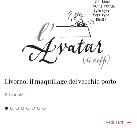
Livorno, il maquillage del vecchio porto
L
s
Editoriale
Ed
Vedi Tutti