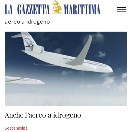
aereo a idrogeno
AMBIENTE
MOBILITÀ
INDUSTRIA
RICERCA
ECONOMIA
TURISMO
CULTURA
Anche l’aereo a idrogeno
NAUTICA
Sostenibilità