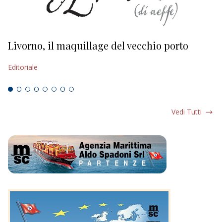
Livorno, il maquillage del vecchio porto
L
s
Editoriale
Ed
Vedi Tutti