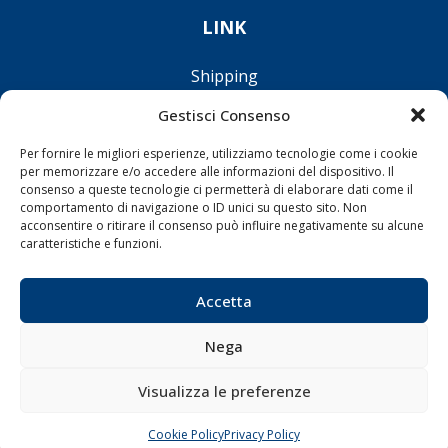
LINK
Shipping
Porti/Interporti
Gestisci Consenso
Trasporti
Per fornire le migliori esperienze, utilizziamo tecnologie come i cookie
Varie
per memorizzare e/o accedere alle informazioni del dispositivo. Il
consenso a queste tecnologie ci permetterà di elaborare dati come il
Sostenibilità
comportamento di navigazione o ID unici su questo sito. Non
Compagnie di Navigazione
acconsentire o ritirare il consenso può influire negativamente su alcune
caratteristiche e funzioni.
Blue economy
Diporto
Accetta
Chi siamo
Contatti
Nega
Visualizza le preferenze
SEGUI
Cookie Policy
Privacy Policy
CHIAMA
SCRIVI