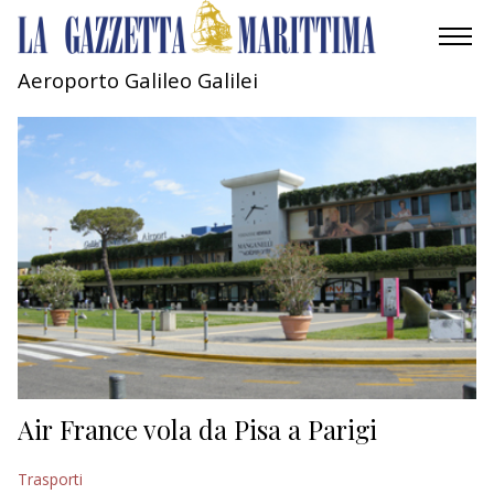
Aeroporto Galileo Galilei
AMBIENTE
MOBILITÀ
INDUSTRIA
RICERCA
ECONOMIA
TURISMO
CULTURA
Air France vola da Pisa a Parigi
NAUTICA
Trasporti