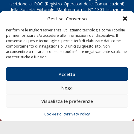
iscrizione al ROC (Registro Operatori delle Comunicazioni)
della Società Editoriale Marittima a r.l.: N° 1301 Iscrizione
della testata elettronica La Gazzetta Marittima al Tribunale
Gestisci Consenso
di Livorno del 15/09/2010.
Per fornire le migliori esperienze, utilizziamo tecnologie come i cookie
LINK
per memorizzare e/o accedere alle informazioni del dispositivo. Il
consenso a queste tecnologie ci permetterà di elaborare dati come il
comportamento di navigazione o ID unici su questo sito. Non
Shipping
acconsentire o ritirare il consenso può influire negativamente su alcune
Porti/Interporti
caratteristiche e funzioni.
Trasporti
Accetta
Varie
Sostenibilità
Nega
Compagnie di Navigazione
Visualizza le preferenze
Blue economy
Diporto
Cookie Policy
Privacy Policy
CHIAMA
SCRIVI
Chi siamo
Contatti