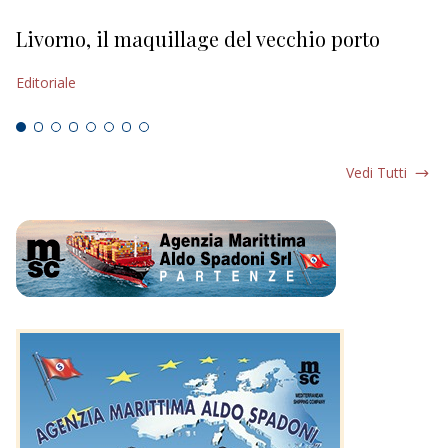
Livorno, il maquillage del vecchio porto
L
s
Editoriale
Ed
Vedi Tutti