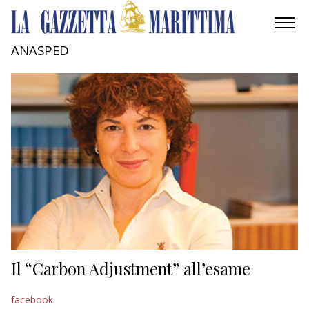
ANASPED
AMBIENTE
MOBILITÀ
INDUSTRIA
RICERCA
ECONOMIA
TURISMO
CULTURA
Il “Carbon Adjustment” all’esame
NAUTICA
facebook