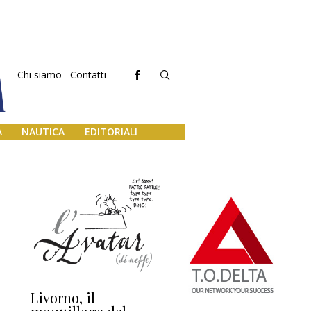
Chi siamo
Contatti
A
NAUTICA
EDITORIALI
Livorno, il
L’uscita di scena di
Da