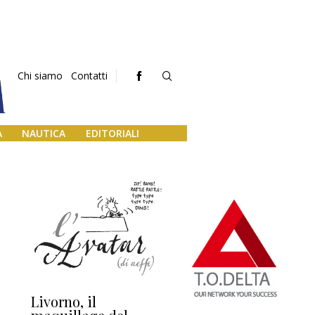
Chi siamo
Contatti
A
NAUTICA
EDITORIALI
Livorno, il
L’uscita di scena di
Da