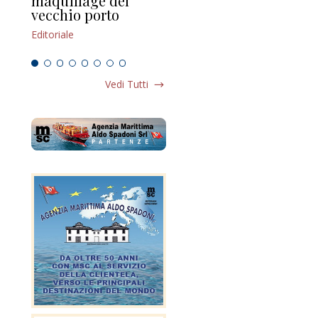
maquillage del
Marilli e il mosaico
gu
vecchio porto
scompaginato
Edi
Editoriale
Editoriale
Vedi Tutti