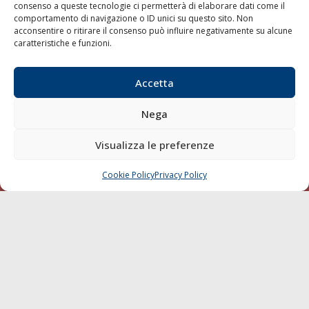
consenso a queste tecnologie ci permetterà di elaborare dati come il
LA GAZZETTA MARITTIMA
comportamento di navigazione o ID unici su questo sito. Non
acconsentire o ritirare il consenso può influire negativamente su alcune
Indirizzo:
Scali D'Azeglio, 20, 57123 Livorno
caratteristiche e funzioni.
Telefono:
0586 893358
Fax:
0586 892324
Accetta
Email:
redazione@gazzettamarittima.it
P.IVA:
00118570498
Nega
Società Editoriale Marittima a r.l. (Editore) - Autorizzazione
del Tribunale di Livorno n. 217 del 10 giugno 1968 - N°
Visualizza le preferenze
iscrizione al ROC (Registro Operatori delle Comunicazioni)
della Società Editoriale Marittima a r.l.: N° 1301 Iscrizione
della testata elettronica La Gazzetta Marittima al Tribunale
Cookie Policy
Privacy Policy
CHIAMA
SCRIVI
di Livorno del 15/09/2010.
LINK
Shipping
Porti/Interporti
Trasporti