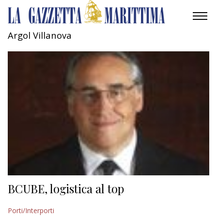
Argol Villanova
AMBIENTE
MOBILITÀ
INDUSTRIA
RICERCA
ECONOMIA
TURISMO
CULTURA
BCUBE, logistica al top
NAUTICA
Porti/Interporti