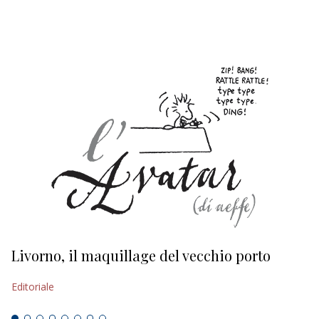
EDITORIALI
Livorno, il maquillage del vecchio porto
L
s
Editoriale
Ed