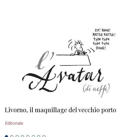
EDITORIALI
Livorno, il maquillage del vecchio porto
L
s
Editoriale
Ed