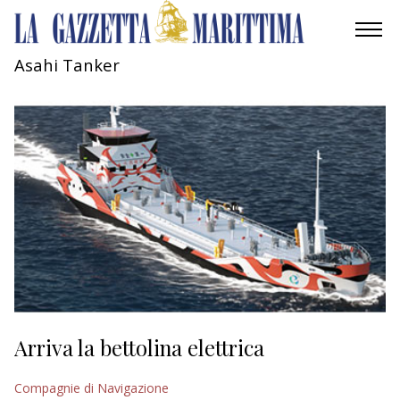
Asahi Tanker
AMBIENTE
MOBILITÀ
INDUSTRIA
RICERCA
ECONOMIA
TURISMO
CULTURA
Arriva la bettolina elettrica
NAUTICA
Compagnie di Navigazione