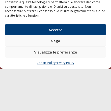
consenso a queste tecnologie ci permetterà di elaborare dati come il
LA GAZZETTA MARITTIMA
comportamento di navigazione o ID unici su questo sito. Non
acconsentire o ritirare il consenso può influire negativamente su alcune
Indirizzo:
Scali D'Azeglio, 20, 57123 Livorno
caratteristiche e funzioni.
Telefono:
0586 893358
Fax:
0586 892324
Accetta
Email:
redazione@gazzettamarittima.it
P.IVA:
00118570498
Nega
Società Editoriale Marittima a r.l. (Editore) - Autorizzazione
del Tribunale di Livorno n. 217 del 10 giugno 1968 - N°
Visualizza le preferenze
iscrizione al ROC (Registro Operatori delle Comunicazioni)
della Società Editoriale Marittima a r.l.: N° 1301 Iscrizione
della testata elettronica La Gazzetta Marittima al Tribunale
Cookie Policy
Privacy Policy
CHIAMA
SCRIVI
di Livorno del 15/09/2010.
LINK
Shipping
Porti/Interporti
Trasporti