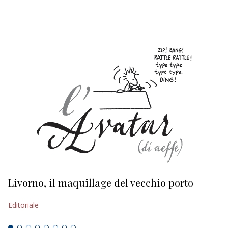
EDITORIALI
Livorno, il maquillage del vecchio porto
L
s
Editoriale
Ed