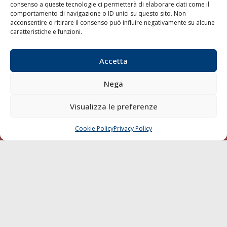
consenso a queste tecnologie ci permetterà di elaborare dati come il
LA GAZZETTA MARITTIMA
comportamento di navigazione o ID unici su questo sito. Non
acconsentire o ritirare il consenso può influire negativamente su alcune
Indirizzo:
Scali D'Azeglio, 20, 57123 Livorno
caratteristiche e funzioni.
Telefono:
0586 893358
Fax:
0586 892324
Accetta
Email:
redazione@gazzettamarittima.it
P.IVA:
00118570498
Nega
Società Editoriale Marittima a r.l. (Editore) - Autorizzazione
del Tribunale di Livorno n. 217 del 10 giugno 1968 - N°
Visualizza le preferenze
iscrizione al ROC (Registro Operatori delle Comunicazioni)
della Società Editoriale Marittima a r.l.: N° 1301 Iscrizione
della testata elettronica La Gazzetta Marittima al Tribunale
Cookie Policy
Privacy Policy
CHIAMA
SCRIVI
di Livorno del 15/09/2010.
LINK
Shipping
Porti/Interporti
Trasporti