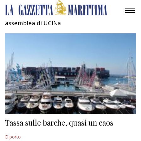
assemblea di UCINa
AMBIENTE
MOBILITÀ
INDUSTRIA
RICERCA
ECONOMIA
TURISMO
CULTURA
Tassa sulle barche, quasi un caos
NAUTICA
Diporto