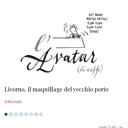
Livorno, il maquillage del vecchio porto
L
s
Editoriale
Ed
Vedi Tutti