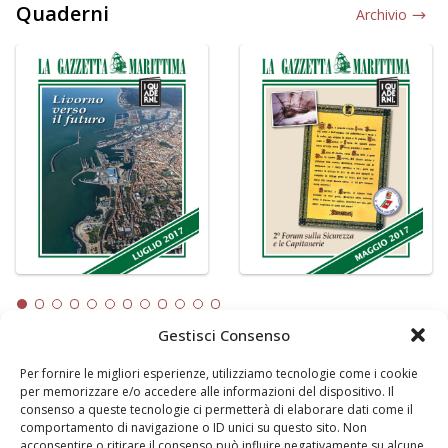
Quaderni
Archivio
Gestisci Consenso
Per fornire le migliori esperienze, utilizziamo tecnologie come i cookie
LA GAZZETTA MARITTIMA
per memorizzare e/o accedere alle informazioni del dispositivo. Il
consenso a queste tecnologie ci permetterà di elaborare dati come il
Indirizzo:
Scali D'Azeglio, 20, 57123 Livorno
comportamento di navigazione o ID unici su questo sito. Non
Telefono:
0586 893358
acconsentire o ritirare il consenso può influire negativamente su alcune