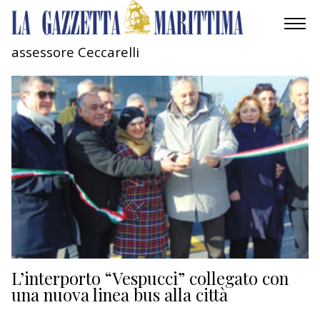
assessore Ceccarelli
AMBIENTE
MOBILITÀ
INDUSTRIA
RICERCA
ECONOMIA
TURISMO
CULTURA
L’interporto “Vespucci” collegato con
una nuova linea bus alla città
NAUTICA