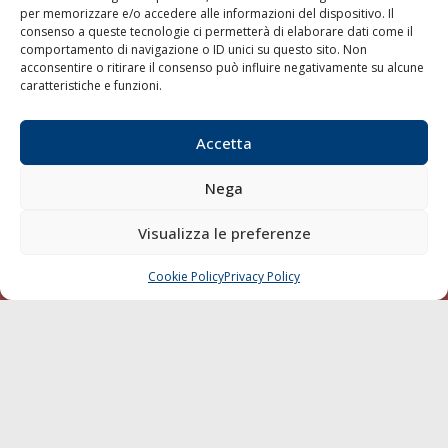
per memorizzare e/o accedere alle informazioni del dispositivo. Il
consenso a queste tecnologie ci permetterà di elaborare dati come il
LA GAZZETTA MARITTIMA
comportamento di navigazione o ID unici su questo sito. Non
acconsentire o ritirare il consenso può influire negativamente su alcune
Indirizzo:
Scali D'Azeglio, 20, 57123 Livorno
caratteristiche e funzioni.
Telefono:
0586 893358
Fax:
0586 892324
Accetta
Email:
redazione@gazzettamarittima.it
P.IVA:
00118570498
Nega
Società Editoriale Marittima a r.l. (Editore) - Autorizzazione
del Tribunale di Livorno n. 217 del 10 giugno 1968 - N°
iscrizione al ROC (Registro Operatori delle Comunicazioni)
Visualizza le preferenze
della Società Editoriale Marittima a r.l.: N° 1301 Iscrizione
della testata elettronica La Gazzetta Marittima al Tribunale
Cookie Policy
Privacy Policy
CHIAMA
SCRIVI
di Livorno del 15/09/2010.
LINK
Shipping
Porti/Interporti
Trasporti