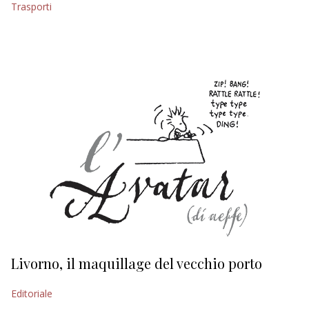
Trasporti
EDITORIALI
Livorno, il maquillage del vecchio porto
L
s
Editoriale
Ed