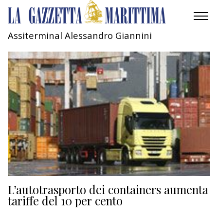
Assiterminal Alessandro Giannini
AMBIENTE
MOBILITÀ
INDUSTRIA
RICERCA
ECONOMIA
TURISMO
CULTURA
L’autotrasporto dei containers aumenta
tariffe del 10 per cento
NAUTICA