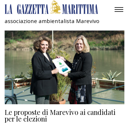
associazione ambientalista Marevivo
AMBIENTE
MOBILITÀ
INDUSTRIA
RICERCA
ECONOMIA
TURISMO
CULTURA
Le proposte di Marevivo ai candidati
per le elezioni
NAUTICA