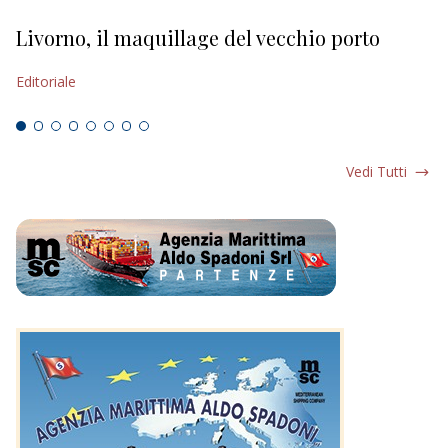
Livorno, il maquillage del vecchio porto
L
s
Editoriale
Ed
Vedi Tutti