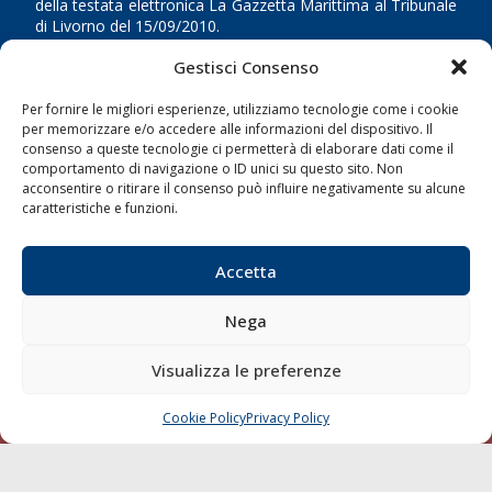
della testata elettronica La Gazzetta Marittima al Tribunale
di Livorno del 15/09/2010.
Gestisci Consenso
LINK
Per fornire le migliori esperienze, utilizziamo tecnologie come i cookie
Shipping
per memorizzare e/o accedere alle informazioni del dispositivo. Il
consenso a queste tecnologie ci permetterà di elaborare dati come il
Porti/Interporti
comportamento di navigazione o ID unici su questo sito. Non
acconsentire o ritirare il consenso può influire negativamente su alcune
Trasporti
caratteristiche e funzioni.
Varie
Sostenibilità
Accetta
Compagnie di Navigazione
Nega
Blue economy
Diporto
Visualizza le preferenze
Chi siamo
Cookie Policy
Privacy Policy
Contatti
CHIAMA
SCRIVI
SEGUI