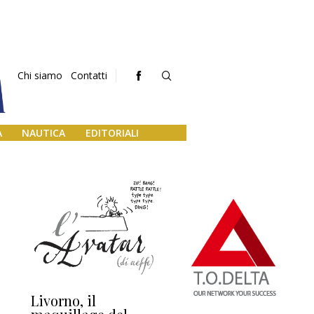
Chi siamo
Contatti
A
NAUTICA
EDITORIALI
Livorno, il
L’uscita di scena di
Da