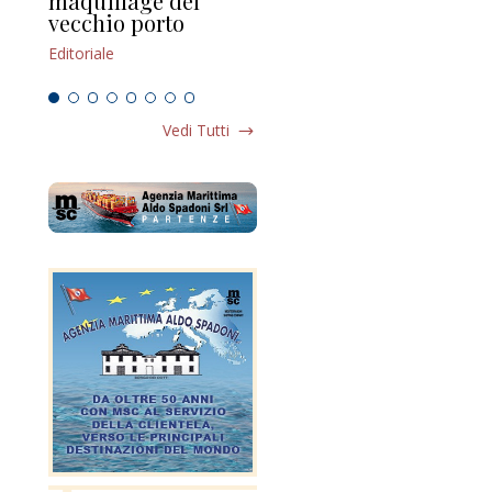
maquillage del
Marilli e il mosaico
gu
vecchio porto
scompaginato
Edi
Editoriale
Editoriale
Vedi Tutti