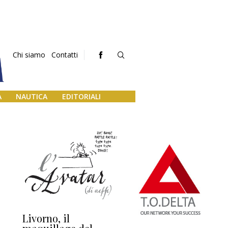
Chi siamo
Contatti
A
NAUTICA
EDITORIALI
Livorno, il
L’uscita di scena di
Da