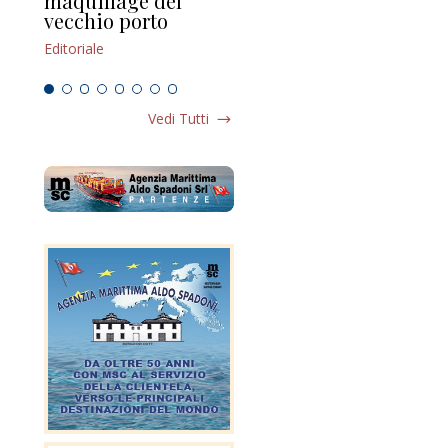
maquillage del
Marilli e il mosaico
gu
vecchio porto
scompaginato
Edi
Editoriale
Editoriale
Vedi Tutti