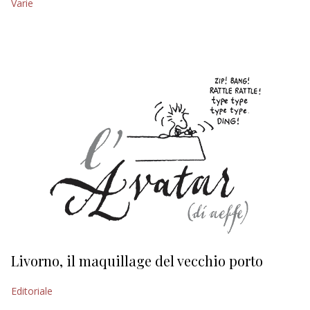
Varie
EDITORIALI
Livorno, il maquillage del vecchio porto
L
s
Editoriale
Ed