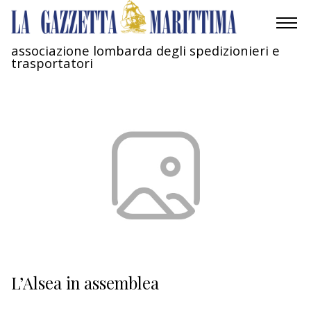
associazione lombarda degli spedizionieri e
trasportatori
AMBIENTE
MOBILITÀ
INDUSTRIA
RICERCA
ECONOMIA
TURISMO
CULTURA
L’Alsea in assemblea
NAUTICA