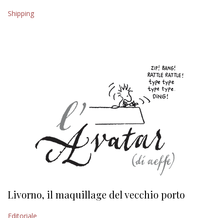
Shipping
EDITORIALI
Livorno, il maquillage del vecchio porto
L
s
Editoriale