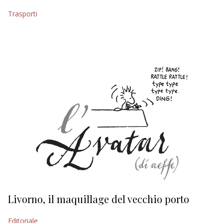
Trasporti
EDITORIALI
Livorno, il maquillage del vecchio porto
L
s
Editoriale