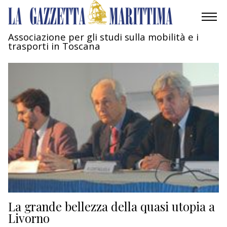
Associazione per gli studi sulla mobilità e i
trasporti in Toscana
AMBIENTE
MOBILITÀ
INDUSTRIA
RICERCA
ECONOMIA
TURISMO
CULTURA
La grande bellezza della quasi utopia a
Livorno
NAUTICA