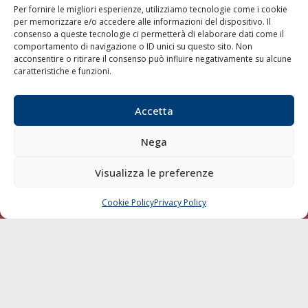
Per fornire le migliori esperienze, utilizziamo tecnologie come i cookie
per memorizzare e/o accedere alle informazioni del dispositivo. Il
consenso a queste tecnologie ci permetterà di elaborare dati come il
LA GAZZETTA MARITTIMA
comportamento di navigazione o ID unici su questo sito. Non
acconsentire o ritirare il consenso può influire negativamente su alcune
Indirizzo:
Scali D'Azeglio, 20, 57123 Livorno
caratteristiche e funzioni.
Telefono:
0586 893358
Fax:
0586 892324
Accetta
Email:
redazione@gazzettamarittima.it
P.IVA:
00118570498
Nega
Società Editoriale Marittima a r.l. (Editore) - Autorizzazione
del Tribunale di Livorno n. 217 del 10 giugno 1968 - N°
iscrizione al ROC (Registro Operatori delle Comunicazioni)
Visualizza le preferenze
della Società Editoriale Marittima a r.l.: N° 1301 Iscrizione
della testata elettronica La Gazzetta Marittima al Tribunale
Cookie Policy
Privacy Policy
CHIAMA
SCRIVI
di Livorno del 15/09/2010.
LINK
Shipping
Porti/Interporti