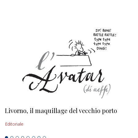
EDITORIALI
Livorno, il maquillage del vecchio porto
L
s
Editoriale
Ed