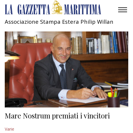
Associazione Stampa Estera Philip Willan
AMBIENTE
MOBILITÀ
INDUSTRIA
RICERCA
ECONOMIA
TURISMO
CULTURA
Mare Nostrum premiati i vincitori
NAUTICA
Varie