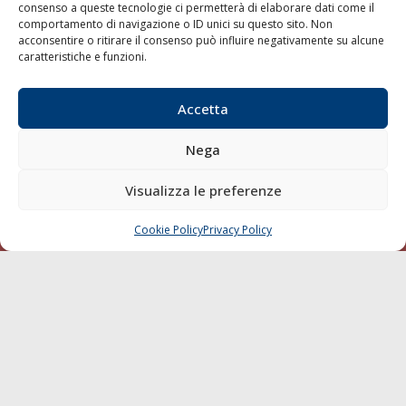
consenso a queste tecnologie ci permetterà di elaborare dati come il
LA GAZZETTA MARITTIMA
comportamento di navigazione o ID unici su questo sito. Non
acconsentire o ritirare il consenso può influire negativamente su alcune
Indirizzo:
Scali D'Azeglio, 20, 57123 Livorno
caratteristiche e funzioni.
Telefono:
0586 893358
Fax:
0586 892324
Accetta
Email:
redazione@gazzettamarittima.it
P.IVA:
00118570498
Nega
Società Editoriale Marittima a r.l. (Editore) - Autorizzazione
del Tribunale di Livorno n. 217 del 10 giugno 1968 - N°
Visualizza le preferenze
iscrizione al ROC (Registro Operatori delle Comunicazioni)
della Società Editoriale Marittima a r.l.: N° 1301 Iscrizione
della testata elettronica La Gazzetta Marittima al Tribunale
Cookie Policy
Privacy Policy
CHIAMA
SCRIVI
di Livorno del 15/09/2010.
LINK
Shipping
Porti/Interporti
Trasporti