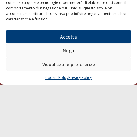
consenso a queste tecnologie ci permetterà di elaborare dati come il
LA GAZZETTA MARITTIMA
comportamento di navigazione o ID unici su questo sito. Non
acconsentire o ritirare il consenso può influire negativamente su alcune
Indirizzo:
Scali D'Azeglio, 20, 57123 Livorno
caratteristiche e funzioni.
Telefono:
0586 893358
Fax:
0586 892324
Accetta
Email:
redazione@gazzettamarittima.it
P.IVA:
00118570498
Nega
Società Editoriale Marittima a r.l. (Editore) - Autorizzazione
del Tribunale di Livorno n. 217 del 10 giugno 1968 - N°
Visualizza le preferenze
iscrizione al ROC (Registro Operatori delle Comunicazioni)
della Società Editoriale Marittima a r.l.: N° 1301 Iscrizione
della testata elettronica La Gazzetta Marittima al Tribunale
Cookie Policy
Privacy Policy
CHIAMA
SCRIVI
di Livorno del 15/09/2010.
LINK
Shipping
Porti/Interporti
Trasporti