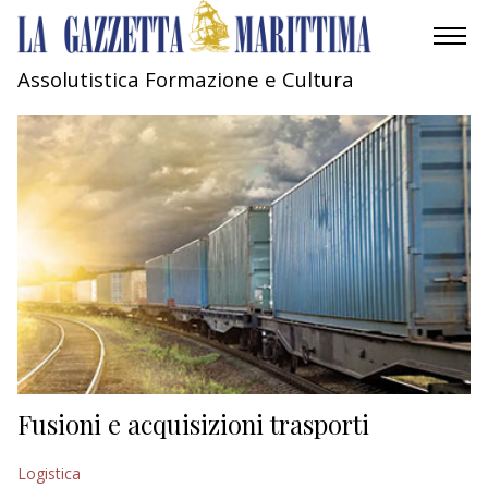
Assolutistica Formazione e Cultura
AMBIENTE
MOBILITÀ
INDUSTRIA
RICERCA
ECONOMIA
TURISMO
CULTURA
Fusioni e acquisizioni trasporti
NAUTICA
Logistica