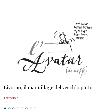
EDITORIALI
Livorno, il maquillage del vecchio porto
L
s
Editoriale
Ed