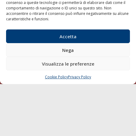
consenso a queste tecnologie ci permetterà di elaborare dati come il
LA GAZZETTA MARITTIMA
comportamento di navigazione o ID unici su questo sito. Non
acconsentire o ritirare il consenso può influire negativamente su alcune
Indirizzo:
Scali D'Azeglio, 20, 57123 Livorno
caratteristiche e funzioni.
Telefono:
0586 893358
Fax:
0586 892324
Accetta
Email:
redazione@gazzettamarittima.it
P.IVA:
00118570498
Nega
Società Editoriale Marittima a r.l. (Editore) - Autorizzazione
del Tribunale di Livorno n. 217 del 10 giugno 1968 - N°
Visualizza le preferenze
iscrizione al ROC (Registro Operatori delle Comunicazioni)
della Società Editoriale Marittima a r.l.: N° 1301 Iscrizione
della testata elettronica La Gazzetta Marittima al Tribunale
Cookie Policy
Privacy Policy
CHIAMA
SCRIVI
di Livorno del 15/09/2010.
LINK
Shipping
Porti/Interporti
Trasporti