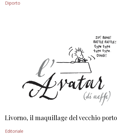
Diporto
EDITORIALI
Livorno, il maquillage del vecchio porto
L
s
Editoriale
Ed