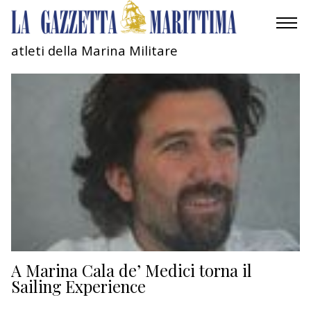
atleti della Marina Militare
AMBIENTE
MOBILITÀ
INDUSTRIA
RICERCA
ECONOMIA
TURISMO
CULTURA
A Marina Cala de’ Medici torna il
Sailing Experience
NAUTICA