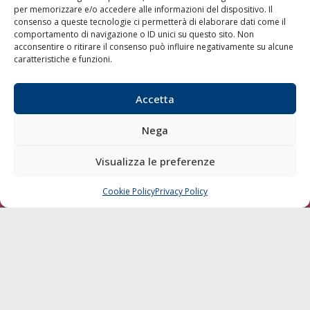
per memorizzare e/o accedere alle informazioni del dispositivo. Il
consenso a queste tecnologie ci permetterà di elaborare dati come il
LA GAZZETTA MARITTIMA
comportamento di navigazione o ID unici su questo sito. Non
acconsentire o ritirare il consenso può influire negativamente su alcune
Indirizzo:
Scali D'Azeglio, 20, 57123 Livorno
caratteristiche e funzioni.
Telefono:
0586 893358
Fax:
0586 892324
Accetta
Email:
redazione@gazzettamarittima.it
P.IVA:
00118570498
Nega
Società Editoriale Marittima a r.l. (Editore) - Autorizzazione
del Tribunale di Livorno n. 217 del 10 giugno 1968 - N°
iscrizione al ROC (Registro Operatori delle Comunicazioni)
Visualizza le preferenze
della Società Editoriale Marittima a r.l.: N° 1301 Iscrizione
della testata elettronica La Gazzetta Marittima al Tribunale
Cookie Policy
Privacy Policy
CHIAMA
SCRIVI
di Livorno del 15/09/2010.
LINK
Shipping
Porti/Interporti
Trasporti