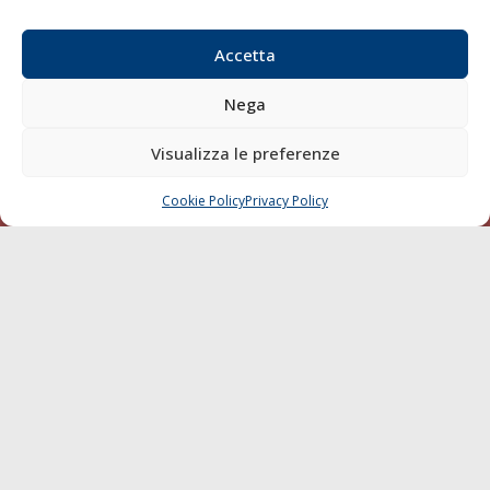
Email:
redazione@gazzettamarittima.it
P.IVA:
00118570498
Accetta
Società Editoriale Marittima a r.l. (Editore) - Autorizzazione
del Tribunale di Livorno n. 217 del 10 giugno 1968 - N°
Nega
iscrizione al ROC (Registro Operatori delle Comunicazioni)
della Società Editoriale Marittima a r.l.: N° 1301 Iscrizione
Visualizza le preferenze
della testata elettronica La Gazzetta Marittima al Tribunale
di Livorno del 15/09/2010.
Cookie Policy
Privacy Policy
CHIAMA
SCRIVI
LINK
Shipping
Porti/Interporti
Trasporti
Varie
Sostenibilità
Compagnie di Navigazione
Blue economy