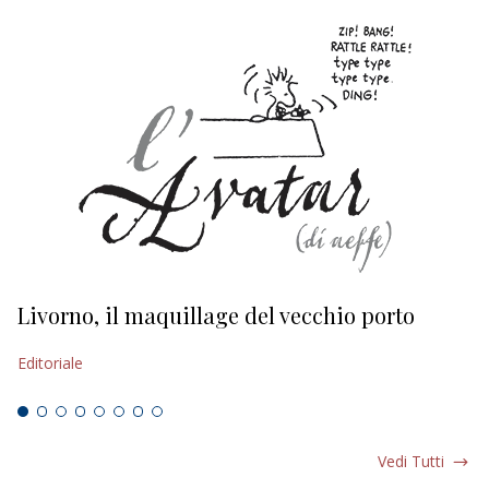
Livorno, il maquillage del vecchio porto
L
s
Editoriale
Ed
Vedi Tutti