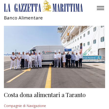
Banco Alimentare
AMBIENTE
MOBILITÀ
INDUSTRIA
RICERCA
ECONOMIA
TURISMO
CULTURA
Costa dona alimentari a Taranto
NAUTICA
Compagnie di Navigazione