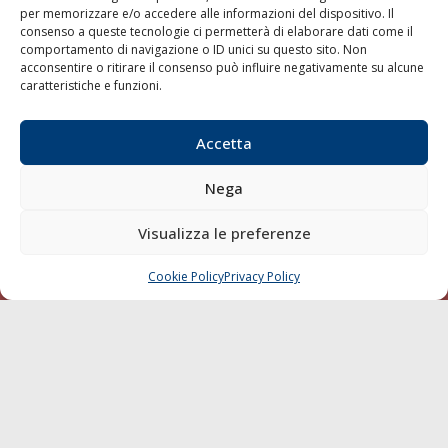
per memorizzare e/o accedere alle informazioni del dispositivo. Il
consenso a queste tecnologie ci permetterà di elaborare dati come il
LA GAZZETTA MARITTIMA
comportamento di navigazione o ID unici su questo sito. Non
acconsentire o ritirare il consenso può influire negativamente su alcune
Indirizzo:
Scali D'Azeglio, 20, 57123 Livorno
caratteristiche e funzioni.
Telefono:
0586 893358
Fax:
0586 892324
Accetta
Email:
redazione@gazzettamarittima.it
P.IVA:
00118570498
Nega
Società Editoriale Marittima a r.l. (Editore) - Autorizzazione
del Tribunale di Livorno n. 217 del 10 giugno 1968 - N°
iscrizione al ROC (Registro Operatori delle Comunicazioni)
Visualizza le preferenze
della Società Editoriale Marittima a r.l.: N° 1301 Iscrizione
della testata elettronica La Gazzetta Marittima al Tribunale
Cookie Policy
Privacy Policy
CHIAMA
SCRIVI
di Livorno del 15/09/2010.
LINK
Shipping
Porti/Interporti
Trasporti