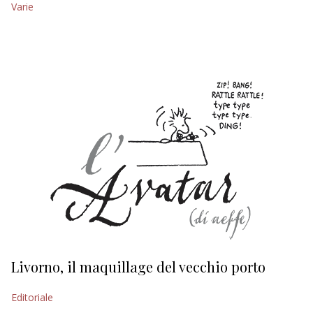
Varie
EDITORIALI
Livorno, il maquillage del vecchio porto
L
s
Editoriale
Ed