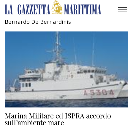
Bernardo De Bernardinis
AMBIENTE
MOBILITÀ
INDUSTRIA
RICERCA
ECONOMIA
TURISMO
CULTURA
Marina Militare ed ISPRA accordo
sull’ambiente mare
NAUTICA