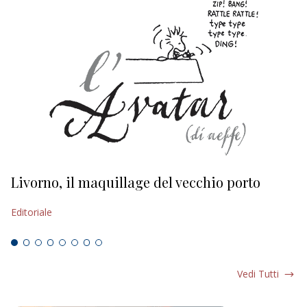
Livorno, il maquillage del vecchio porto
L
s
Editoriale
Ed
Vedi Tutti