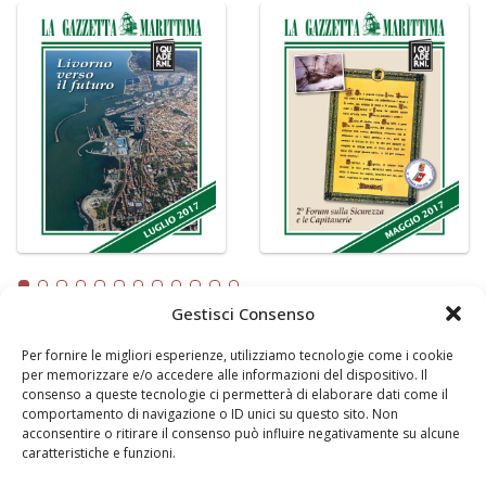
Gestisci Consenso
Per fornire le migliori esperienze, utilizziamo tecnologie come i cookie
LA GAZZETTA MARITTIMA
per memorizzare e/o accedere alle informazioni del dispositivo. Il
consenso a queste tecnologie ci permetterà di elaborare dati come il
Indirizzo:
Scali D'Azeglio, 20, 57123 Livorno
comportamento di navigazione o ID unici su questo sito. Non
Telefono:
0586 893358
acconsentire o ritirare il consenso può influire negativamente su alcune
caratteristiche e funzioni.
Fax:
0586 892324
Email:
redazione@gazzettamarittima.it