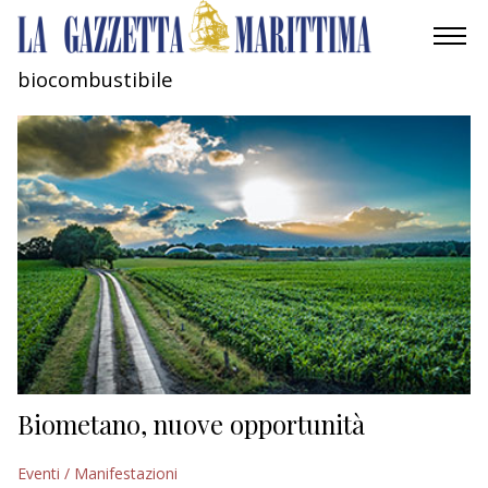
biocombustibile
AMBIENTE
MOBILITÀ
INDUSTRIA
RICERCA
ECONOMIA
TURISMO
CULTURA
Biometano, nuove opportunità
NAUTICA
Eventi / Manifestazioni