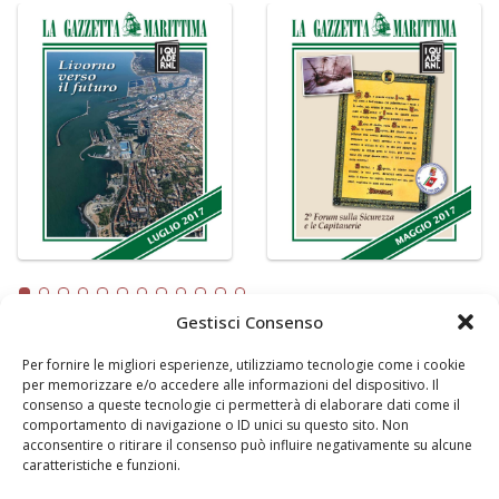
Gestisci Consenso
Per fornire le migliori esperienze, utilizziamo tecnologie come i cookie
LA GAZZETTA MARITTIMA
per memorizzare e/o accedere alle informazioni del dispositivo. Il
consenso a queste tecnologie ci permetterà di elaborare dati come il
Indirizzo:
Scali D'Azeglio, 20, 57123 Livorno
comportamento di navigazione o ID unici su questo sito. Non
Telefono:
0586 893358
acconsentire o ritirare il consenso può influire negativamente su alcune
caratteristiche e funzioni.
Fax:
0586 892324
Email:
redazione@gazzettamarittima.it