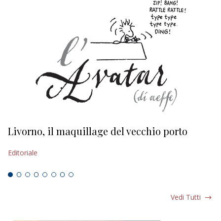
Livorno, il maquillage del vecchio porto
L
s
Editoriale
Ed
Vedi Tutti