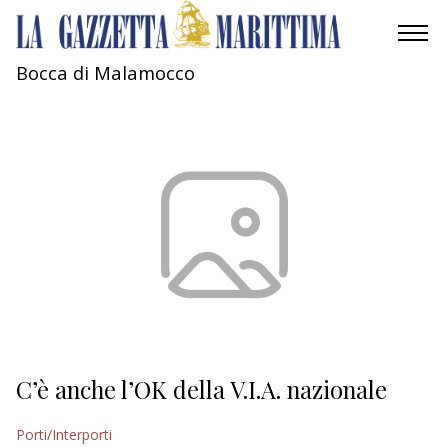
Bocca di Malamocco
AMBIENTE
MOBILITÀ
INDUSTRIA
RICERCA
ECONOMIA
TURISMO
CULTURA
C’è anche l’OK della V.I.A. nazionale
NAUTICA
Porti/Interporti