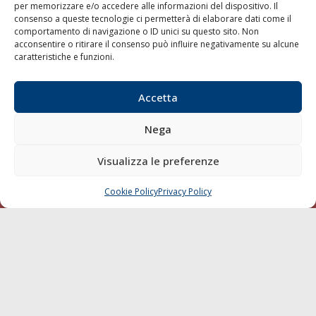
per memorizzare e/o accedere alle informazioni del dispositivo. Il
consenso a queste tecnologie ci permetterà di elaborare dati come il
LA GAZZETTA MARITTIMA
comportamento di navigazione o ID unici su questo sito. Non
acconsentire o ritirare il consenso può influire negativamente su alcune
Indirizzo:
Scali D'Azeglio, 20, 57123 Livorno
caratteristiche e funzioni.
Telefono:
0586 893358
Fax:
0586 892324
Accetta
Email:
redazione@gazzettamarittima.it
P.IVA:
00118570498
Nega
Società Editoriale Marittima a r.l. (Editore) - Autorizzazione
del Tribunale di Livorno n. 217 del 10 giugno 1968 - N°
iscrizione al ROC (Registro Operatori delle Comunicazioni)
Visualizza le preferenze
della Società Editoriale Marittima a r.l.: N° 1301 Iscrizione
della testata elettronica La Gazzetta Marittima al Tribunale
Cookie Policy
Privacy Policy
CHIAMA
SCRIVI
di Livorno del 15/09/2010.
LINK
Shipping
Porti/Interporti
Trasporti