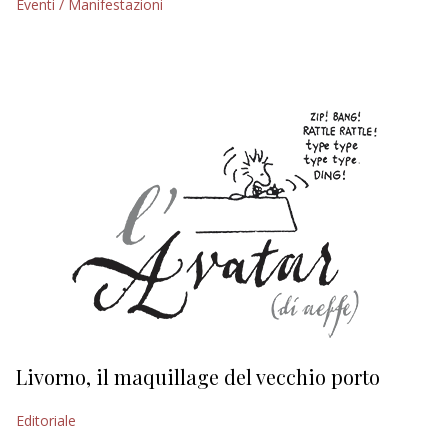
Eventi / Manifestazioni
EDITORIALI
Livorno, il maquillage del vecchio porto
L
s
Editoriale
Ed