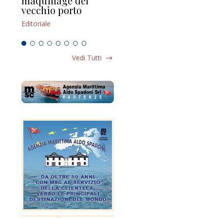
maquillage del
Marilli e il mosaico
gu
vecchio porto
scompaginato
Edi
Editoriale
Editoriale
Vedi Tutti