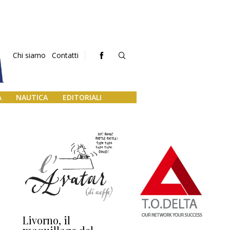
Chi siamo
Contatti
A
NAUTICA
EDITORIALI
Livorno, il
L’uscita di scena di
Da