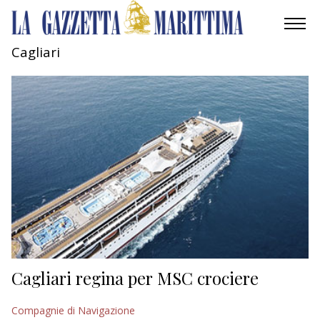
Cagliari
AMBIENTE
MOBILITÀ
INDUSTRIA
RICERCA
ECONOMIA
TURISMO
CULTURA
Cagliari regina per MSC crociere
NAUTICA
Compagnie di Navigazione