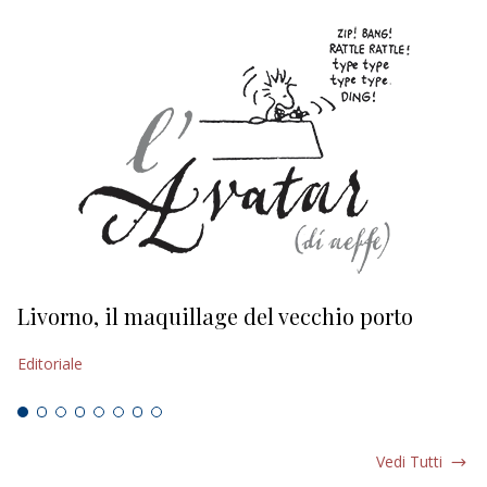
Livorno, il maquillage del vecchio porto
L
s
Editoriale
Ed
Vedi Tutti