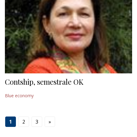
Contship, semestrale OK
Blue economy
1
2
3
»