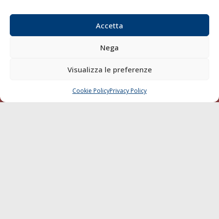
Accetta
Nega
Visualizza le preferenze
© 1968 - 2026 Tutti i diritti sono riservati
Cookie Policy
Privacy Policy
CHIAMA
SCRIVI
Cookie Policy
Privacy Policy
Mappa del sito
born in
MaMaStudiOs