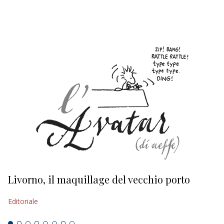
EDITORIALI
Livorno, il maquillage del vecchio porto
L
s
Editoriale
Ed