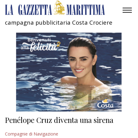
campagna pubblicitaria Costa Crociere
AMBIENTE
MOBILITÀ
INDUSTRIA
RICERCA
ECONOMIA
TURISMO
CULTURA
Penélope Cruz diventa una sirena
NAUTICA
Compagnie di Navigazione