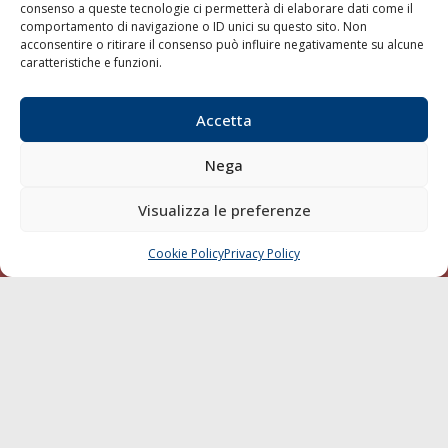
consenso a queste tecnologie ci permetterà di elaborare dati come il
LA GAZZETTA MARITTIMA
comportamento di navigazione o ID unici su questo sito. Non
acconsentire o ritirare il consenso può influire negativamente su alcune
Indirizzo:
Scali D'Azeglio, 20, 57123 Livorno
caratteristiche e funzioni.
Telefono:
0586 893358
Fax:
0586 892324
Accetta
Email:
redazione@gazzettamarittima.it
P.IVA:
00118570498
Nega
Società Editoriale Marittima a r.l. (Editore) - Autorizzazione
del Tribunale di Livorno n. 217 del 10 giugno 1968 - N°
Visualizza le preferenze
iscrizione al ROC (Registro Operatori delle Comunicazioni)
della Società Editoriale Marittima a r.l.: N° 1301 Iscrizione
della testata elettronica La Gazzetta Marittima al Tribunale
Cookie Policy
Privacy Policy
CHIAMA
SCRIVI
di Livorno del 15/09/2010.
LINK
Shipping
Porti/Interporti
Trasporti