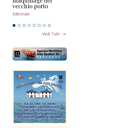
maquillage del
Marilli e il mosaico
gu
vecchio porto
scompaginato
Edi
Editoriale
Editoriale
Vedi Tutti