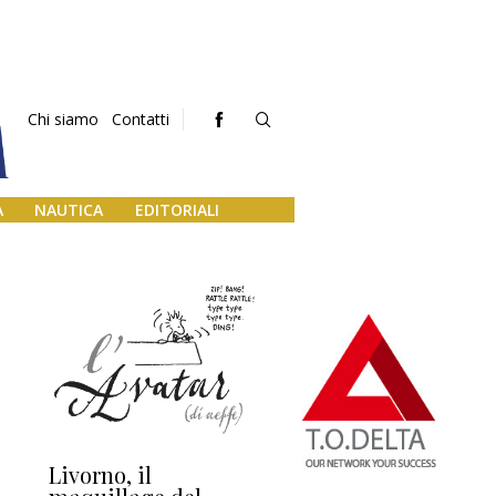
Chi siamo
Contatti
A
NAUTICA
EDITORIALI
Livorno, il
L’uscita di scena di
Da