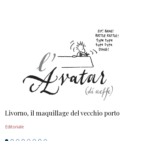
EDITORIALI
Livorno, il maquillage del vecchio porto
L
s
Editoriale
Ed