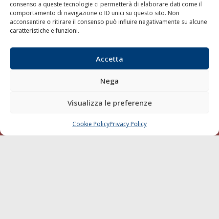
consenso a queste tecnologie ci permetterà di elaborare dati come il
LA GAZZETTA MARITTIMA
comportamento di navigazione o ID unici su questo sito. Non
acconsentire o ritirare il consenso può influire negativamente su alcune
Indirizzo:
Scali D'Azeglio, 20, 57123 Livorno
caratteristiche e funzioni.
Telefono:
0586 893358
Fax:
0586 892324
Accetta
Email:
redazione@gazzettamarittima.it
P.IVA:
00118570498
Nega
Società Editoriale Marittima a r.l. (Editore) - Autorizzazione
del Tribunale di Livorno n. 217 del 10 giugno 1968 - N°
Visualizza le preferenze
iscrizione al ROC (Registro Operatori delle Comunicazioni)
della Società Editoriale Marittima a r.l.: N° 1301 Iscrizione
della testata elettronica La Gazzetta Marittima al Tribunale
Cookie Policy
Privacy Policy
CHIAMA
SCRIVI
di Livorno del 15/09/2010.
LINK
Shipping
Porti/Interporti
Trasporti