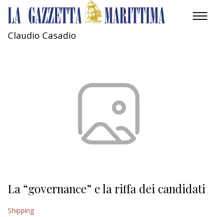
Claudio Casadio
AMBIENTE
MOBILITÀ
INDUSTRIA
RICERCA
ECONOMIA
TURISMO
CULTURA
La “governance” e la riffa dei candidati
NAUTICA
Shipping