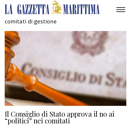
comitati di gestione
AMBIENTE
MOBILITÀ
INDUSTRIA
RICERCA
ECONOMIA
TURISMO
CULTURA
Il Consiglio di Stato approva il no ai
“politici” nei comitati
NAUTICA