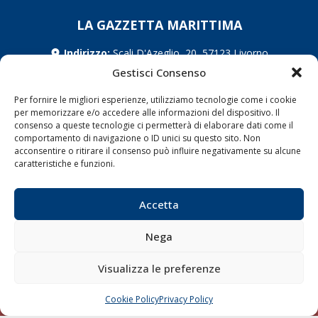
LA GAZZETTA MARITTIMA
Indirizzo:
Scali D'Azeglio, 20, 57123 Livorno
Telefono:
0586 893358
Gestisci Consenso
Fax:
0586 892324
Per fornire le migliori esperienze, utilizziamo tecnologie come i cookie
Email:
redazione@gazzettamarittima.it
per memorizzare e/o accedere alle informazioni del dispositivo. Il
P.IVA:
00118570498
consenso a queste tecnologie ci permetterà di elaborare dati come il
Società Editoriale Marittima a r.l. (Editore) - Autorizzazione
comportamento di navigazione o ID unici su questo sito. Non
del Tribunale di Livorno n. 217 del 10 giugno 1968 - N°
acconsentire o ritirare il consenso può influire negativamente su alcune
iscrizione al ROC (Registro Operatori delle Comunicazioni)
caratteristiche e funzioni.
della Società Editoriale Marittima a r.l.: N° 1301 Iscrizione
della testata elettronica La Gazzetta Marittima al Tribunale
di Livorno del 15/09/2010.
Accetta
LINK
Nega
Shipping
Visualizza le preferenze
Porti/Interporti
Cookie Policy
Privacy Policy
CHIAMA
SCRIVI
Trasporti