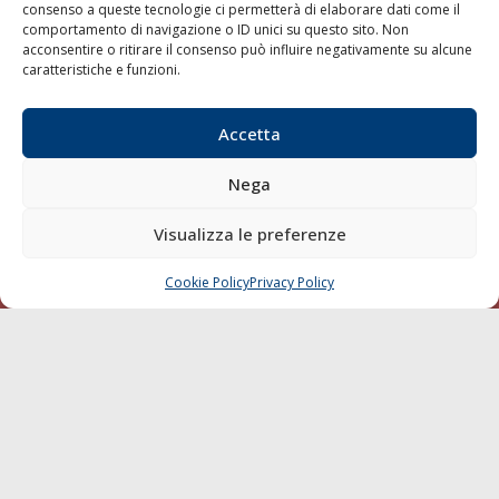
consenso a queste tecnologie ci permetterà di elaborare dati come il
LA GAZZETTA MARITTIMA
comportamento di navigazione o ID unici su questo sito. Non
acconsentire o ritirare il consenso può influire negativamente su alcune
Indirizzo:
Scali D'Azeglio, 20, 57123 Livorno
caratteristiche e funzioni.
Telefono:
0586 893358
Fax:
0586 892324
Accetta
Email:
redazione@gazzettamarittima.it
P.IVA:
00118570498
Nega
Società Editoriale Marittima a r.l. (Editore) - Autorizzazione
del Tribunale di Livorno n. 217 del 10 giugno 1968 - N°
Visualizza le preferenze
iscrizione al ROC (Registro Operatori delle Comunicazioni)
della Società Editoriale Marittima a r.l.: N° 1301 Iscrizione
della testata elettronica La Gazzetta Marittima al Tribunale
Cookie Policy
Privacy Policy
CHIAMA
SCRIVI
di Livorno del 15/09/2010.
LINK
Shipping
Porti/Interporti
Trasporti