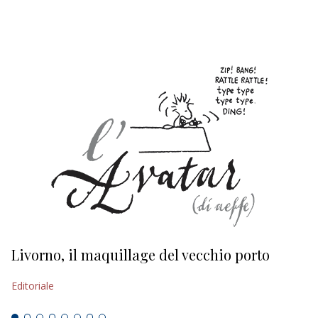
EDITORIALI
Livorno, il maquillage del vecchio porto
L
s
Editoriale
Ed