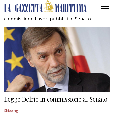
commissione Lavori pubblici in Senato
AMBIENTE
MOBILITÀ
INDUSTRIA
RICERCA
ECONOMIA
TURISMO
CULTURA
Legge Delrio in commissione al Senato
NAUTICA
Shipping