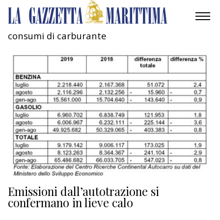
consumi di carburante
AMBIENTE
MOBILITÀ
INDUSTRIA
RICERCA
ECONOMIA
TURISMO
CULTURA
Emissioni dall’autotrazione si
confermano in lieve calo
NAUTICA