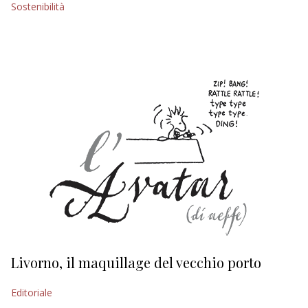
Sostenibilità
EDITORIALI
Livorno, il maquillage del vecchio porto
L
s
Editoriale
Ed