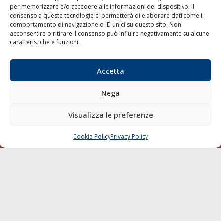
per memorizzare e/o accedere alle informazioni del dispositivo. Il
consenso a queste tecnologie ci permetterà di elaborare dati come il
LA GAZZETTA MARITTIMA
comportamento di navigazione o ID unici su questo sito. Non
acconsentire o ritirare il consenso può influire negativamente su alcune
Indirizzo:
Scali D'Azeglio, 20, 57123 Livorno
caratteristiche e funzioni.
Telefono:
0586 893358
Fax:
0586 892324
Accetta
Email:
redazione@gazzettamarittima.it
P.IVA:
00118570498
Nega
Società Editoriale Marittima a r.l. (Editore) - Autorizzazione
del Tribunale di Livorno n. 217 del 10 giugno 1968 - N°
iscrizione al ROC (Registro Operatori delle Comunicazioni)
Visualizza le preferenze
della Società Editoriale Marittima a r.l.: N° 1301 Iscrizione
della testata elettronica La Gazzetta Marittima al Tribunale
Cookie Policy
Privacy Policy
CHIAMA
SCRIVI
di Livorno del 15/09/2010.
LINK
Shipping
Porti/Interporti
Trasporti