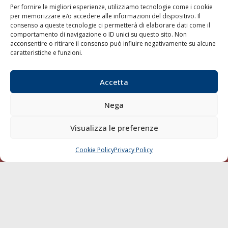
Per fornire le migliori esperienze, utilizziamo tecnologie come i cookie
per memorizzare e/o accedere alle informazioni del dispositivo. Il
consenso a queste tecnologie ci permetterà di elaborare dati come il
LA GAZZETTA MARITTIMA
comportamento di navigazione o ID unici su questo sito. Non
acconsentire o ritirare il consenso può influire negativamente su alcune
Indirizzo:
Scali D'Azeglio, 20, 57123 Livorno
caratteristiche e funzioni.
Telefono:
0586 893358
Fax:
0586 892324
Accetta
Email:
redazione@gazzettamarittima.it
P.IVA:
00118570498
Nega
Società Editoriale Marittima a r.l. (Editore) - Autorizzazione
del Tribunale di Livorno n. 217 del 10 giugno 1968 - N°
iscrizione al ROC (Registro Operatori delle Comunicazioni)
Visualizza le preferenze
della Società Editoriale Marittima a r.l.: N° 1301 Iscrizione
della testata elettronica La Gazzetta Marittima al Tribunale
Cookie Policy
Privacy Policy
CHIAMA
SCRIVI
di Livorno del 15/09/2010.
LINK
Shipping
Porti/Interporti