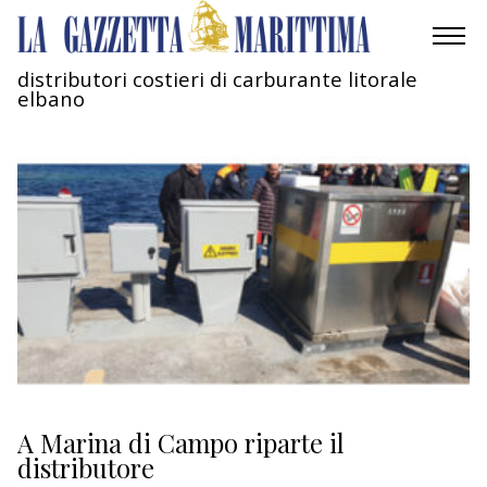
distributori costieri di carburante litorale
elbano
AMBIENTE
MOBILITÀ
INDUSTRIA
RICERCA
ECONOMIA
TURISMO
CULTURA
A Marina di Campo riparte il
distributore
NAUTICA