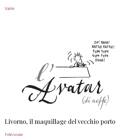
Varie
EDITORIALI
Livorno, il maquillage del vecchio porto
L
s
Editoriale