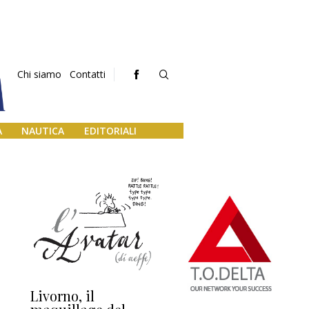
Chi siamo
Contatti
A
NAUTICA
EDITORIALI
Livorno, il
L’uscita di scena di
Da