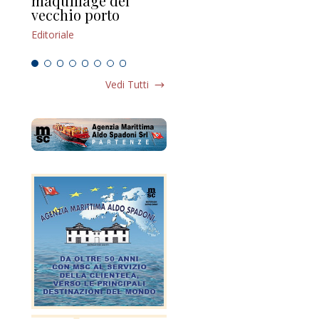
maquillage del
Marilli e il mosaico
gu
vecchio porto
scompaginato
Edi
Editoriale
Editoriale
Vedi Tutti