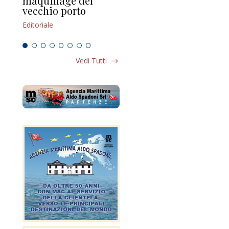
maquillage del
Marilli e il mosaico
gu
vecchio porto
scompaginato
Edi
Editoriale
Editoriale
Vedi Tutti