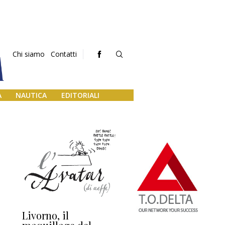
Chi siamo
Contatti
A
NAUTICA
EDITORIALI
Livorno, il
L’uscita di scena di
Da