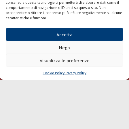
consenso a queste tecnologie ci permetterà di elaborare dati come il
LA GAZZETTA MARITTIMA
comportamento di navigazione o ID unici su questo sito. Non
acconsentire o ritirare il consenso può influire negativamente su alcune
Indirizzo:
Scali D'Azeglio, 20, 57123 Livorno
caratteristiche e funzioni.
Telefono:
0586 893358
Fax:
0586 892324
Accetta
Email:
redazione@gazzettamarittima.it
P.IVA:
00118570498
Nega
Società Editoriale Marittima a r.l. (Editore) - Autorizzazione
del Tribunale di Livorno n. 217 del 10 giugno 1968 - N°
Visualizza le preferenze
iscrizione al ROC (Registro Operatori delle Comunicazioni)
della Società Editoriale Marittima a r.l.: N° 1301 Iscrizione
della testata elettronica La Gazzetta Marittima al Tribunale
Cookie Policy
Privacy Policy
CHIAMA
SCRIVI
di Livorno del 15/09/2010.
LINK
Shipping
Porti/Interporti
Trasporti