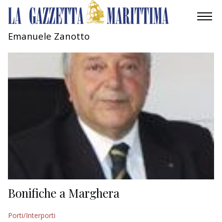
Emanuele Zanotto
AMBIENTE
MOBILITÀ
INDUSTRIA
RICERCA
ECONOMIA
TURISMO
CULTURA
Bonifiche a Marghera
NAUTICA
Porti/Interporti