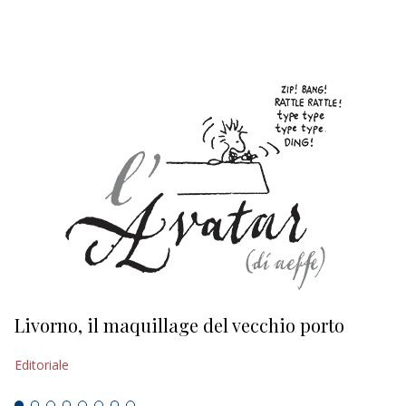
EDITORIALI
Livorno, il maquillage del vecchio porto
L
s
Editoriale
Ed