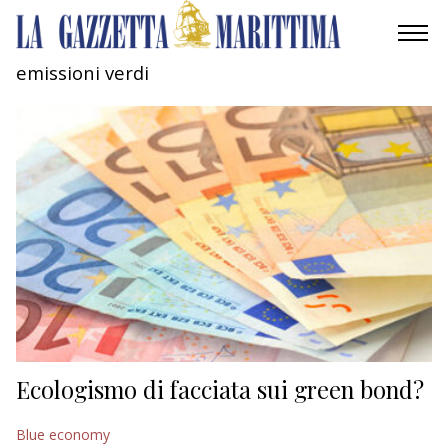
emissioni verdi
AMBIENTE
MOBILITÀ
INDUSTRIA
RICERCA
ECONOMIA
TURISMO
CULTURA
Ecologismo di facciata sui green bond?
NAUTICA
Blue economy