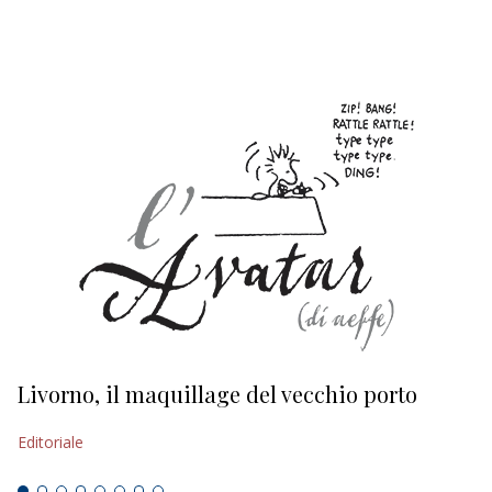
EDITORIALI
Livorno, il maquillage del vecchio porto
L
s
Editoriale
Ed