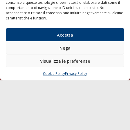
consenso a queste tecnologie ci permetterà di elaborare dati come il
LA GAZZETTA MARITTIMA
comportamento di navigazione o ID unici su questo sito. Non
acconsentire o ritirare il consenso può influire negativamente su alcune
Indirizzo:
Scali D'Azeglio, 20, 57123 Livorno
caratteristiche e funzioni.
Telefono:
0586 893358
Fax:
0586 892324
Accetta
Email:
redazione@gazzettamarittima.it
P.IVA:
00118570498
Nega
Società Editoriale Marittima a r.l. (Editore) - Autorizzazione
del Tribunale di Livorno n. 217 del 10 giugno 1968 - N°
Visualizza le preferenze
iscrizione al ROC (Registro Operatori delle Comunicazioni)
della Società Editoriale Marittima a r.l.: N° 1301 Iscrizione
della testata elettronica La Gazzetta Marittima al Tribunale
Cookie Policy
Privacy Policy
CHIAMA
SCRIVI
di Livorno del 15/09/2010.
LINK
Shipping
Porti/Interporti
Trasporti