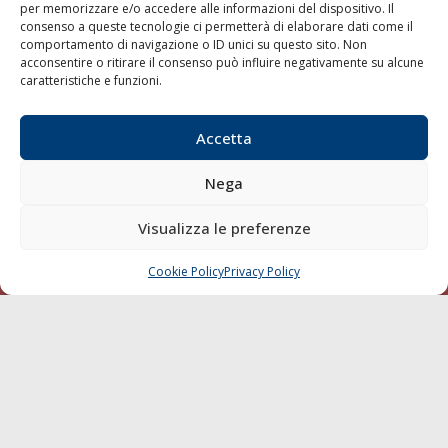
per memorizzare e/o accedere alle informazioni del dispositivo. Il
consenso a queste tecnologie ci permetterà di elaborare dati come il
LA GAZZETTA MARITTIMA
comportamento di navigazione o ID unici su questo sito. Non
acconsentire o ritirare il consenso può influire negativamente su alcune
Indirizzo:
Scali D'Azeglio, 20, 57123 Livorno
caratteristiche e funzioni.
Telefono:
0586 893358
Fax:
0586 892324
Accetta
Email:
redazione@gazzettamarittima.it
P.IVA:
00118570498
Nega
Società Editoriale Marittima a r.l. (Editore) - Autorizzazione
del Tribunale di Livorno n. 217 del 10 giugno 1968 - N°
iscrizione al ROC (Registro Operatori delle Comunicazioni)
Visualizza le preferenze
della Società Editoriale Marittima a r.l.: N° 1301 Iscrizione
della testata elettronica La Gazzetta Marittima al Tribunale
Cookie Policy
Privacy Policy
CHIAMA
SCRIVI
di Livorno del 15/09/2010.
LINK
Shipping
Porti/Interporti
Trasporti