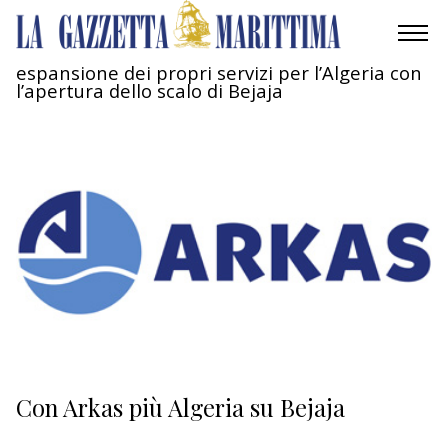
espansione dei propri servizi per l’Algeria con
l’apertura dello scalo di Bejaja
AMBIENTE
MOBILITÀ
INDUSTRIA
RICERCA
ECONOMIA
TURISMO
CULTURA
Con Arkas più Algeria su Bejaja
NAUTICA