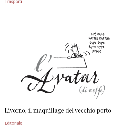
Trasporti
EDITORIALI
Livorno, il maquillage del vecchio porto
L
s
Editoriale
Ed