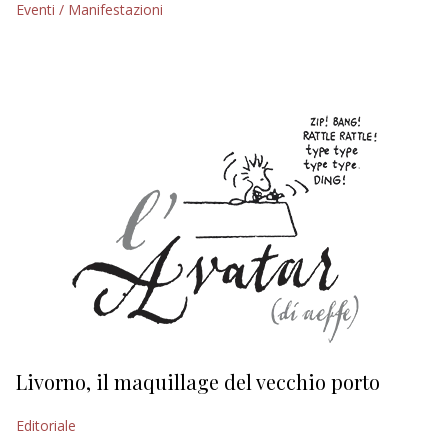
Eventi / Manifestazioni
EDITORIALI
Livorno, il maquillage del vecchio porto
L
s
Editoriale
Ed