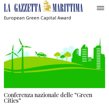
European Green Capital Award
AMBIENTE
MOBILITÀ
INDUSTRIA
RICERCA
ECONOMIA
TURISMO
CULTURA
Conferenza nazionale delle “Green
Cities”
NAUTICA