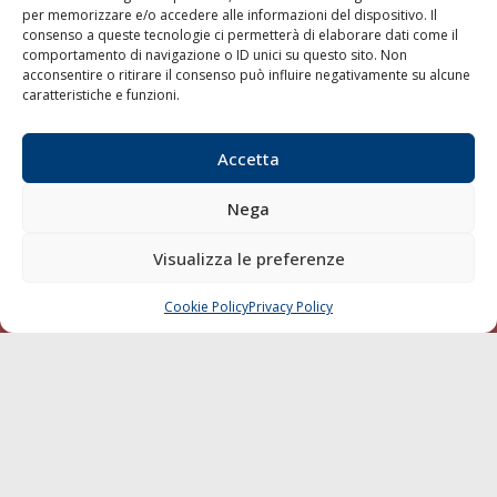
per memorizzare e/o accedere alle informazioni del dispositivo. Il
consenso a queste tecnologie ci permetterà di elaborare dati come il
LA GAZZETTA MARITTIMA
comportamento di navigazione o ID unici su questo sito. Non
acconsentire o ritirare il consenso può influire negativamente su alcune
Indirizzo:
Scali D'Azeglio, 20, 57123 Livorno
caratteristiche e funzioni.
Telefono:
0586 893358
Fax:
0586 892324
Accetta
Email:
redazione@gazzettamarittima.it
P.IVA:
00118570498
Nega
Società Editoriale Marittima a r.l. (Editore) - Autorizzazione
del Tribunale di Livorno n. 217 del 10 giugno 1968 - N°
iscrizione al ROC (Registro Operatori delle Comunicazioni)
Visualizza le preferenze
della Società Editoriale Marittima a r.l.: N° 1301 Iscrizione
della testata elettronica La Gazzetta Marittima al Tribunale
Cookie Policy
Privacy Policy
CHIAMA
SCRIVI
di Livorno del 15/09/2010.
LINK
Shipping
Porti/Interporti
Trasporti