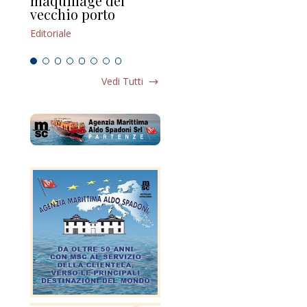
maquillage del
Marilli e il mosaico
gu
vecchio porto
scompaginato
Edi
Editoriale
Editoriale
Vedi Tutti