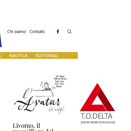
Chi siamo
Contatti
A
NAUTICA
EDITORIALI
Livorno, il
L’uscita di scena di
Da