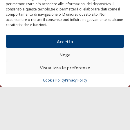
per memorizzare e/o accedere alle informazioni del dispositivo. Il
consenso a queste tecnologie ci permetterà di elaborare dati come il
LA GAZZETTA MARITTIMA
comportamento di navigazione o ID unici su questo sito. Non
acconsentire o ritirare il consenso può influire negativamente su alcune
Indirizzo:
Scali D'Azeglio, 20, 57123 Livorno
caratteristiche e funzioni.
Telefono:
0586 893358
Fax:
0586 892324
Accetta
Email:
redazione@gazzettamarittima.it
P.IVA:
00118570498
Nega
Società Editoriale Marittima a r.l. (Editore) - Autorizzazione
del Tribunale di Livorno n. 217 del 10 giugno 1968 - N°
iscrizione al ROC (Registro Operatori delle Comunicazioni)
Visualizza le preferenze
della Società Editoriale Marittima a r.l.: N° 1301 Iscrizione
della testata elettronica La Gazzetta Marittima al Tribunale
Cookie Policy
Privacy Policy
CHIAMA
SCRIVI
di Livorno del 15/09/2010.
LINK
Shipping
Porti/Interporti
Trasporti