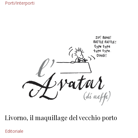
Porti/Interporti
EDITORIALI
Livorno, il maquillage del vecchio porto
L
s
Editoriale
Ed