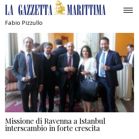
Fabio Pizzullo
AMBIENTE
MOBILITÀ
INDUSTRIA
RICERCA
ECONOMIA
TURISMO
CULTURA
Missione di Ravenna a Istanbul
interscambio in forte crescita
NAUTICA