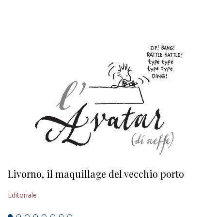
EDITORIALI
Livorno, il maquillage del vecchio porto
L
s
Editoriale
Ed