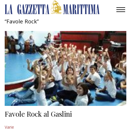
“Favole Rock”
AMBIENTE
MOBILITÀ
INDUSTRIA
RICERCA
ECONOMIA
TURISMO
CULTURA
Favole Rock al Gaslini
NAUTICA
Varie