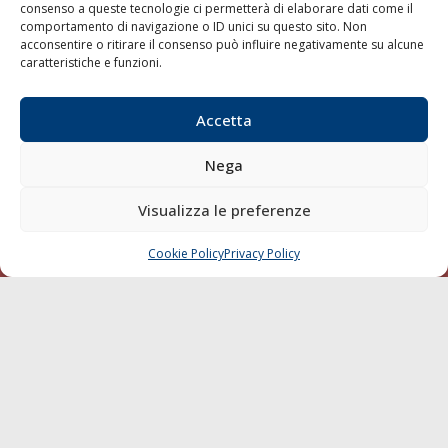
consenso a queste tecnologie ci permetterà di elaborare dati come il
LA GAZZETTA MARITTIMA
comportamento di navigazione o ID unici su questo sito. Non
acconsentire o ritirare il consenso può influire negativamente su alcune
Indirizzo:
Scali D'Azeglio, 20, 57123 Livorno
caratteristiche e funzioni.
Telefono:
0586 893358
Fax:
0586 892324
Accetta
Email:
redazione@gazzettamarittima.it
P.IVA:
00118570498
Nega
Società Editoriale Marittima a r.l. (Editore) - Autorizzazione
del Tribunale di Livorno n. 217 del 10 giugno 1968 - N°
Visualizza le preferenze
iscrizione al ROC (Registro Operatori delle Comunicazioni)
della Società Editoriale Marittima a r.l.: N° 1301 Iscrizione
della testata elettronica La Gazzetta Marittima al Tribunale
Cookie Policy
Privacy Policy
CHIAMA
SCRIVI
di Livorno del 15/09/2010.
LINK
Shipping
Porti/Interporti
Trasporti