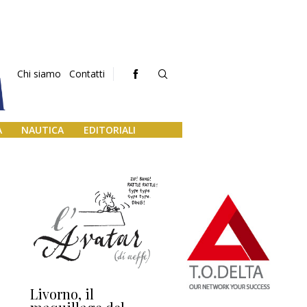
Chi siamo
Contatti
A
NAUTICA
EDITORIALI
Livorno, il
L’uscita di scena di
Da