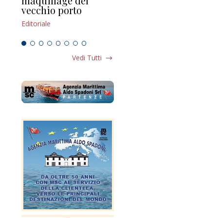
maquillage del
Marilli e il mosaico
gu
vecchio porto
scompaginato
Edi
Editoriale
Editoriale
Vedi Tutti