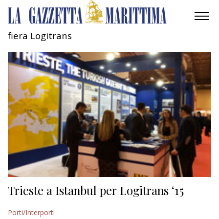
fiera Logitrans
AMBIENTE
MOBILITÀ
INDUSTRIA
RICERCA
ECONOMIA
TURISMO
CULTURA
Trieste a Istanbul per Logitrans ‘15
NAUTICA
Porti/Interporti