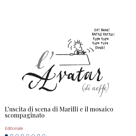
EDITORIALI
L’uscita di scena di Marilli e il mosaico
D
scompaginato
Ed
Editoriale