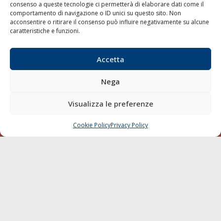
consenso a queste tecnologie ci permetterà di elaborare dati come il
LA GAZZETTA MARITTIMA
comportamento di navigazione o ID unici su questo sito. Non
acconsentire o ritirare il consenso può influire negativamente su alcune
Indirizzo:
Scali D'Azeglio, 20, 57123 Livorno
caratteristiche e funzioni.
Telefono:
0586 893358
Fax:
0586 892324
Accetta
Email:
redazione@gazzettamarittima.it
P.IVA:
00118570498
Nega
Società Editoriale Marittima a r.l. (Editore) - Autorizzazione
del Tribunale di Livorno n. 217 del 10 giugno 1968 - N°
Visualizza le preferenze
iscrizione al ROC (Registro Operatori delle Comunicazioni)
della Società Editoriale Marittima a r.l.: N° 1301 Iscrizione
della testata elettronica La Gazzetta Marittima al Tribunale
Cookie Policy
Privacy Policy
CHIAMA
SCRIVI
di Livorno del 15/09/2010.
LINK
Shipping
Porti/Interporti
Trasporti